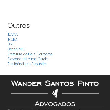
Outros
IBAMA
INCRA
DNIT
Detran MG
Prefeitura de Belo Horizonte
Governo de Minas Gerais
Presidência da República